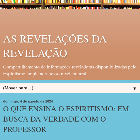
AS REVELAÇÕES DA
REVELAÇÃO
Compartilhamento de informações reveladoras disponibilizadas pelo
Espiritismo ampliando nosso nivel cultural
▼
domingo, 4 de agosto de 2024
O QUE ENSINA O ESPIRITISMO; EM
BUSCA DA VERDADE COM O
PROFESSOR