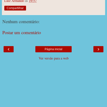
Luiz Armando
às
19:57
Compartilhar
Nenhum comentário:
Postar um comentário
‹
›
Página inicial
Ver versão para a web