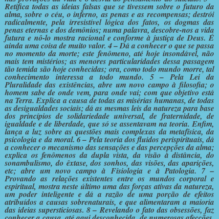
Retifica todas as ideias falsas que se tivessem sobre o futuro da
alma, sobre o céu, o inferno, as penas e as recompensas; destrói
radicalmente, pela irresistível lógica dos fatos, os dogmas das
penas eternas e dos demônios; numa palavra, descobre-nos a vida
futura e nô-lo mostra racional e conforme à justiça de Deus. É
ainda uma coisa de muito valor. 4 – Dá a conhecer o que se passa
no momento da morte; este fenômeno, até hoje insondável, não
mais tem mistérios; as menores particularidades dessa passagem
tão temida são hoje conhecidas; ora, como todo mundo morre, tal
conhecimento interessa a todo mundo. 5 – Pela Lei da
Pluralidade das existências, abre um novo campo à filosofia; o
homem sabe de onde vem, para onde vai; com que objetivo está
na Terra. Explica a causa de todas as misérias humanas, de todas
as desigualdades sociais; dá as mesmas leis da natureza para base
dos princípios de solidariedade universal, de fraternidade, de
igualdade e de liberdade, que só se assentavam na teoria. Enfim,
lança a luz sobre as questões mais complexas da metafísica, da
psicologia e da moral. 6 – Pela teoria dos fluidos perispirituais, dá
a conhecer o mecanismo das sensações e das percepções da alma;
explica os fenômenos da dupla vista, da visão à distância, do
sonambulismo, do êxtase, dos sonhos, das visões, das aparições,
etc; abre um novo campo à Fisiologia e à Patologia. 7 –
Provando as relações existentes entre os mundos corporal e
espiritual, mostra neste último uma das forças ativas da natureza,
um poder inteligente e dá a razão de uma porção de efeitos
atribuídos a causas sobrenaturais, e que alimentaram a maioria
das ideias supersticiosas. 8 – Revelando o fato das obsessões, faz
conhecer a causa, até aqui desconhecida, de numerosas afecções,