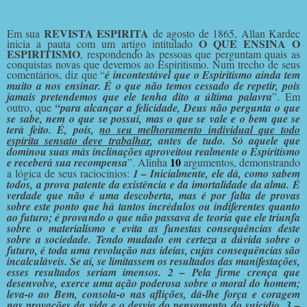
REVISTA ESPIRITA
Em sua
de agosto de 1865, Allan Kardec
O QUE ENSINA O
inicia a pauta com um artigo intitulado
ESPIRITISMO
, respondendo às pessoas que perguntam quais as
conquistas novas que devemos ao Espiritismo. Num trecho de seus
comentários, diz que “
é incontestável que o Espiritismo ainda tem
muito a nos ensinar. É o que não temos cessado de repetir, pois
jamais pretendemos que ele tenha dito a última palavra
”. Em
outro, que
“para alcançar a felicidade, Deus não pergunta o que
se sabe, nem o que se possui, mas o que se vale e o bem que se
terá feito. É, pois,
no seu melhoramento individual que todo
espírita sensato deve trabalhar
, antes de tudo. Só aquele que
dominou suas más inclinações aproveitou realmente o Espiritismo
10
e receberá sua recompensa
”. Alinha
argumentos, demonstrando
a lógica de seus raciocínios:
1 – Inicialmente, ele dá, como sabem
todos, a prova patente da existência e da imortalidade da alma. É
verdade que não é uma descoberta, mas é por falta de provas
sobre este ponto que há tantos incrédulos ou indiferentes quanto
ao futuro; é provando o que não passava de teoria que ele triunfa
sobre o materialismo e evita as funestas consequências deste
sobre a sociedade. Tendo mudado em certeza a dúvida sobre o
futuro, é toda uma revolução nas ideias, cujas consequências são
incalculáveis. Se aí, se limitassem os resultados das manifestações,
esses resultados seriam imensos. 2 – Pela firme crença que
desenvolve, exerce uma ação poderosa sobre o moral do homem;
leva-o ao Bem, consola-o nas aflições, dá-lhe força e coragem
nas provações da vida e o desvia do pensamento do suicídio. 3 –