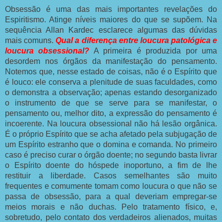
Obsessão é uma das mais importantes revelações do
Espiritismo. Atinge níveis maiores do que se supõem. Na
sequência Allan Kardec esclarece algumas das dúvidas
mais comuns.
Qual a diferença entre loucura patológica e
loucura obsessional?
A primeira é produzida por uma
desordem nos órgãos da manifestação do pensamento.
Notemos que, nesse estado de coisas, não é o Espírito que
é louco: ele conserva a plenitude de suas faculdades, como
o demonstra a observação; apenas estando desorganizado
o instrumento de que se serve para se manifestar, o
pensamento ou, melhor dito, a expressão do pensamento é
incoerente. Na loucura obsessional não há lesão orgânica.
É o próprio Espírito que se acha afetado pela subjugação de
um Espírito estranho que o domina e comanda. No primeiro
caso é preciso curar o órgão doente; no segundo basta livrar
o Espírito doente do hóspede inoportuno, a fim de lhe
restituir a liberdade. Casos semelhantes são muito
frequentes e comumente tomam como loucura o que não se
passa de obsessão, para a qual deveriam empregar-se
meios morais e não duchas. Pelo tratamento físico, e,
sobretudo, pelo contato dos verdadeiros alienados, muitas