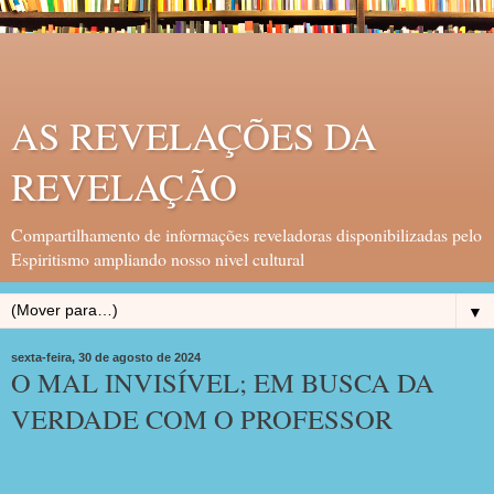
AS REVELAÇÕES DA
REVELAÇÃO
Compartilhamento de informações reveladoras disponibilizadas pelo
Espiritismo ampliando nosso nivel cultural
▼
sexta-feira, 30 de agosto de 2024
O MAL INVISÍVEL; EM BUSCA DA
VERDADE COM O PROFESSOR