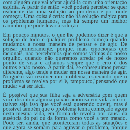
com alguém que vai tentar ajudá-la com uma orientação
espírita. A partir de então você poderá perceber se quer
realmente dar uma solução ao problema e por onde
começar. Uma coisa é certa: não há solução mágica para
os problemas humanos, mas há sempre um melhor
caminho que pode levar à solução.
Em poucos minutos, o que lhe podemos dizer é que a
solução de todo e qualquer problema começa quando
mudamos a nossa maneira de pensar e de agir. De
pensar primeiramente, porque, mais emocionais que
racionais, não percebemos que somos vítimas do nosso
orgulho, quando não queremos arredar pé de nosso
ponto de vista e achamos sempre que o erro é dos
outros e não nosso. A partir daí, se conseguimos pensar
diferente, algo tende a mudar em nossa maneira de agir.
Ninguém vai resolver um problema, esperando que o
problema se resolva por si e, tampouco, pensando que
mudar vai ser fácil.
É possível que sua filha seja a adversária com quem
você disputou alguma paixão amorosa em vida anterior
(talvez seja isso que você está querendo ouvir), mas é
possível também que o problema tenha começado agora
nesta mesma vida, em forma de revolta por causa da
ausência do pai ou da forma como você a tem tratado.
Pode ser, ainda, que aconteceram todas as situações e
que agora se somam para agravar o problema, porque