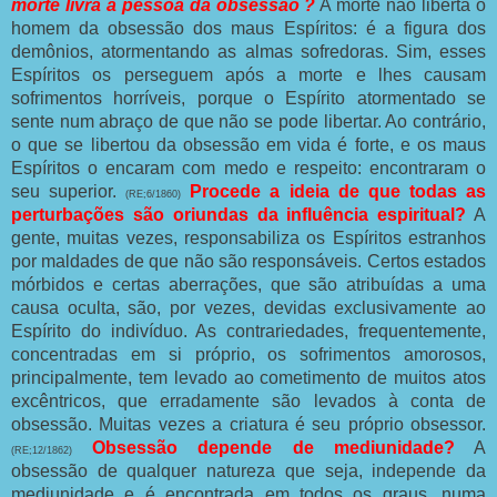
morte livra a pessoa da obsessão ?
A morte não liberta o
homem da obsessão dos maus Espíritos: é a figura dos
demônios, atormentando as almas sofredoras. Sim, esses
Espíritos os perseguem após a morte e lhes causam
sofrimentos horríveis, porque o Espírito atormentado se
sente num abraço de que não se pode libertar. Ao contrário,
o que se libertou da obsessão em vida é forte, e os maus
Espíritos o encaram com medo e respeito: encontraram o
seu superior.
Procede a ideia de que todas as
(RE;6/1860)
perturbações são oriundas da influência espiritual?
A
gente, muitas vezes, responsabiliza os Espíritos estranhos
por maldades de que não são responsáveis. Certos estados
mórbidos e certas aberrações, que são atribuídas a uma
causa oculta, são, por vezes, devidas exclusivamente ao
Espírito do indivíduo. As contrariedades, frequentemente,
concentradas em si próprio, os sofrimentos amorosos,
principalmente, tem levado ao cometimento de muitos atos
excêntricos, que erradamente são levados à conta de
obsessão. Muitas vezes a criatura é seu próprio obsessor.
Obsessão depende de mediunidade?
A
(RE;12/1862)
obsessão de qualquer natureza que seja, independe da
mediunidade e é encontrada em todos os graus, numa