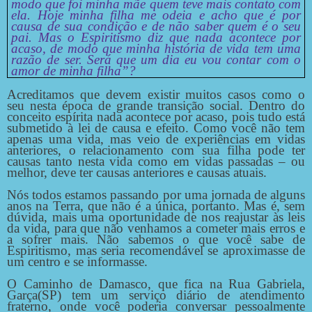
modo que foi minha mãe quem teve mais contato com
ela. Hoje minha filha me odeia e acho que é por
causa de sua condição e de não saber quem é o seu
pai. Mas o Espiritismo diz que nada acontece por
acaso, de modo que minha história de vida tem uma
razão de ser. Será que um dia eu vou contar com o
amor de minha filha”?
Acreditamos que devem existir muitos casos como o
seu nesta época de grande transição social. Dentro do
conceito espírita nada acontece por acaso, pois tudo está
submetido à lei de causa e efeito. Como você não tem
apenas uma vida, mas veio de experiências em vidas
anteriores, o relacionamento com sua filha pode ter
causas tanto nesta vida como em vidas passadas – ou
melhor, deve ter causas anteriores e causas atuais.
Nós todos estamos passando por uma jornada de alguns
anos na Terra, que não é a única, portanto. Mas é, sem
dúvida, mais uma oportunidade de nos reajustar às leis
da vida, para que não venhamos a cometer mais erros e
a sofrer mais. Não sabemos o que você sabe de
Espiritismo, mas seria recomendável se aproximasse de
um centro e se informasse.
O Caminho de Damasco, que fica na Rua Gabriela,
Garça(SP)
tem um serviço diário de atendimento
fraterno, onde você poderia conversar pessoalmente