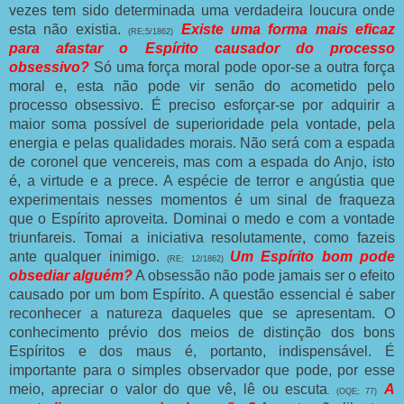
vezes tem sido determinada uma verdadeira loucura onde
esta não existia.
Existe uma forma mais eficaz
(RE;5/1862)
para afastar o Espírito causador do processo
obsessivo?
Só uma força moral pode opor-se a outra força
moral e, esta não pode vir senão do acometido pelo
processo obsessivo. É preciso esforçar-se por adquirir a
maior soma possível de superioridade pela vontade, pela
energia e pelas qualidades morais. Não será com a espada
de coronel que vencereis, mas com a espada do Anjo, isto
é, a virtude e a prece. A espécie de terror e angústia que
experimentais nesses momentos é um sinal de fraqueza
que o Espírito aproveita. Dominai o medo e com a vontade
triunfareis. Tomai a iniciativa resolutamente, como fazeis
ante qualquer inimigo.
Um Espírito bom pode
(RE; 12/1862)
obsediar alguém?
A obsessão não pode jamais ser o efeito
causado por um bom Espírito. A questão essencial é saber
reconhecer a natureza daqueles que se apresentam. O
conhecimento prévio dos meios de distinção dos bons
Espíritos e dos maus é, portanto, indispensável. É
importante para o simples observador que pode, por esse
meio, apreciar o valor do que vê, lê ou escuta
A
. (OQE; 77)