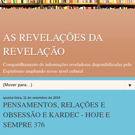
AS REVELAÇÕES DA
REVELAÇÃO
Compartilhamento de informações reveladoras disponibilizadas pelo
Espiritismo ampliando nosso nivel cultural
▼
quarta-feira, 11 de setembro de 2019
PENSAMENTOS, RELAÇÕES E
OBSESSÃO E KARDEC - HOJE E
SEMPRE 376