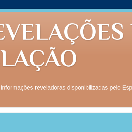
EVELAÇÕES
ELAÇÃO
nformações reveladoras disponibilizadas pelo Esp