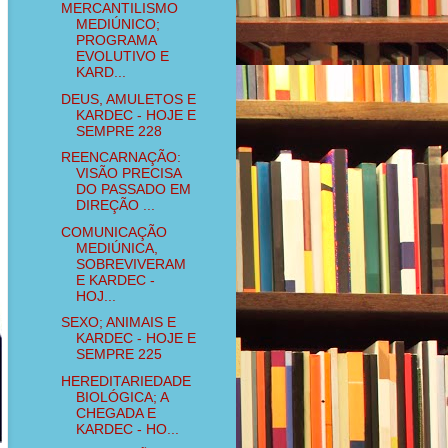
MERCANTILISMO
MEDIÚNICO;
PROGRAMA
EVOLUTIVO E
KARD...
DEUS, AMULETOS E
KARDEC - HOJE E
SEMPRE 228
REENCARNAÇÃO:
VISÃO PRECISA
DO PASSADO EM
DIREÇÃO ...
COMUNICAÇÃO
MEDIÚNICA,
SOBREVIVERAM
E KARDEC -
HOJ...
SEXO; ANIMAIS E
KARDEC - HOJE E
SEMPRE 225
HEREDITARIEDADE
BIOLÓGICA; A
CHEGADA E
KARDEC - HO...