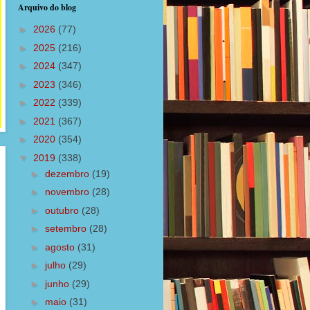
Arquivo do blog
►
2026
(77)
►
2025
(216)
►
2024
(347)
►
2023
(346)
►
2022
(339)
►
2021
(367)
►
2020
(354)
▼
2019
(338)
►
dezembro
(19)
►
novembro
(28)
►
outubro
(28)
►
setembro
(28)
►
agosto
(31)
►
julho
(29)
►
junho
(29)
►
maio
(31)