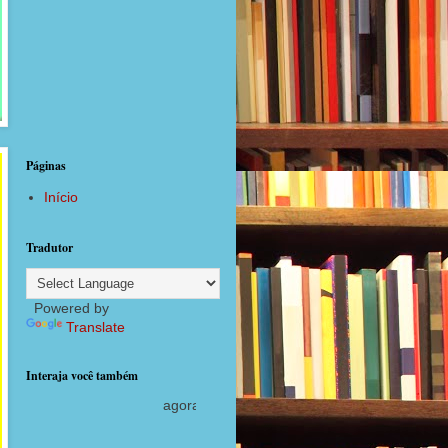
Páginas
Início
Tradutor
Powered by
Translate
Interaja você também
 com postagens diárias