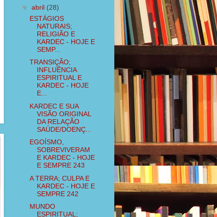
▼
abril
(28)
ESTÁGIOS
NATURAIS;
RELIGIÃO E
KARDEC - HOJE E
SEMP...
TRANSIÇÃO;
INFLUÊNCIA
ESPIRITUAL E
KARDEC - HOJE
E...
KARDEC E SUA
VISÃO ORIGINAL
DA RELAÇÃO
SAÚDE/DOENÇ...
EGOÍSMO,
SOBREVIVERAM
E KARDEC - HOJE
E SEMPRE 243
A TERRA; CULPA E
KARDEC - HOJE E
SEMPRE 242
MUNDO
ESPIRITUAL;