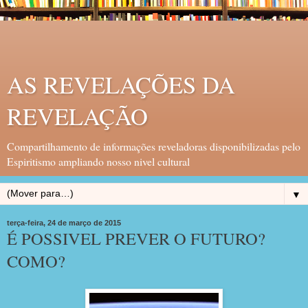
AS REVELAÇÕES DA
REVELAÇÃO
Compartilhamento de informações reveladoras disponibilizadas pelo
Espiritismo ampliando nosso nivel cultural
▼
terça-feira, 24 de março de 2015
É POSSIVEL PREVER O FUTURO?
COMO?