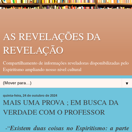
AS REVELAÇÕES DA
REVELAÇÃO
Compartilhamento de informações reveladoras disponibilizadas pelo
Espiritismo ampliando nosso nivel cultural
▼
quinta-feira, 24 de outubro de 2024
MAIS UMA PROVA ; EM BUSCA DA
VERDADE COM O PROFESSOR
-“
Existem duas coisas no Espiritismo: a parte