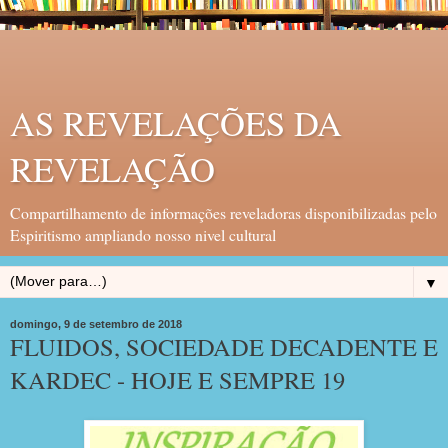
AS REVELAÇÕES DA
REVELAÇÃO
Compartilhamento de informações reveladoras disponibilizadas pelo
Espiritismo ampliando nosso nivel cultural
▼
domingo, 9 de setembro de 2018
FLUIDOS, SOCIEDADE DECADENTE E
KARDEC - HOJE E SEMPRE 19