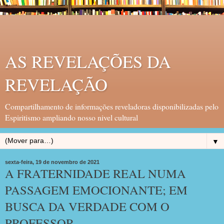
AS REVELAÇÕES DA
REVELAÇÃO
Compartilhamento de informações reveladoras disponibilizadas pelo
Espiritismo ampliando nosso nivel cultural
▼
sexta-feira, 19 de novembro de 2021
A FRATERNIDADE REAL NUMA
PASSAGEM EMOCIONANTE; EM
BUSCA DA VERDADE COM O
PROFESSOR