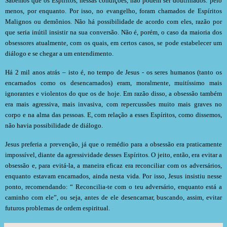
Sabemos que os Espíritos, nessas condições, não podem ser doutrinados: pelo
menos, por enquanto. Por isso, no evangelho, foram chamados de Espíritos
Malignos ou demônios. Não há possibilidade de acordo com eles, razão por
que seria inútil insistir na sua conversão. Não é, porém, o caso da maioria dos
obsessores atualmente, com os quais, em certos casos, se pode estabelecer um
diálogo e se chegar a um entendimento.
Há 2 mil anos atrás – isto é, no tempo de Jesus - os seres humanos (tanto os
encarnados como os desencarnados) eram, moralmente, muitíssimo mais
ignorantes e violentos do que os de hoje. Em razão disso, a obsessão também
era mais agressiva, mais invasiva, com repercussões muito mais graves no
corpo e na alma das pessoas. E, com relação a esses Espíritos, como dissemos,
não havia possibilidade de diálogo.
Jesus preferia a prevenção, já que o remédio para a obsessão era praticamente
impossível, diante da agressividade desses Espíritos. O jeito, então, era evitar a
obsessão e, para evitá-la, a maneira eficaz era reconciliar com os adversários,
enquanto estavam encarnados, ainda nesta vida. Por isso, Jesus insistiu nesse
ponto, recomendando: “ Reconcilia-te com o teu adversário, enquanto está a
caminho com ele”, ou seja, antes de ele desencarnar, buscando, assim, evitar
futuros problemas de ordem espiritual.