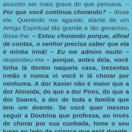
assunto ser mais grave do que pensava. –
Por que você continua chorando?
– disse
ele. Querendo me agastar, diante de um
Amigo Espiritual tão grande e tão generoso,
disse-lhe:
– Estou chorando porque, afinal
de contas, o senhor precisa saber que ela
é minha irmã!
– Eu me admiro muito –
respondeu-me
– porque, antes dela, você
tinha lá dentro naquela casa, trezentas
irmãs e nunca vi você ir lá chorar por
nenhuma. A dor
Xavier não é maior que a
dor Almeida, do que a dor Pires, do que a
dor Soares, a
dor de toda a família que
tem um doente. Se você quer mesmo
seguir a Doutrina que
professa, ao invés
de chorar por sua cunhada, tome o seu
lugar ao lado da criança
que está doente,