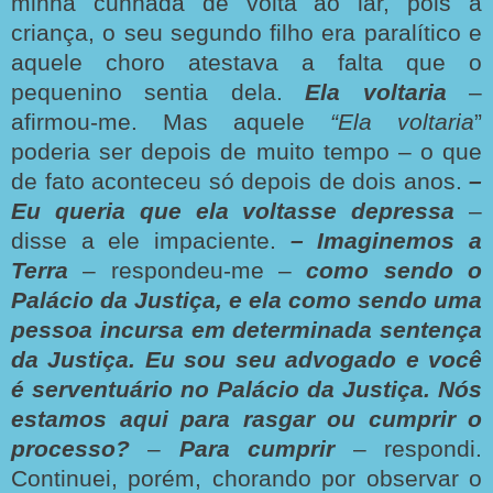
minha cunhada de volta ao lar, pois a
criança, o seu segundo filho era paralítico e
aquele choro atestava a falta que o
pequenino sentia dela.
Ela voltaria
–
afirmou-me. Mas aquele
“Ela voltaria
”
poderia ser depois de muito tempo – o que
de fato aconteceu só depois de dois anos.
–
Eu queria que ela voltasse depressa
–
disse a ele impaciente.
– Imaginemos a
Terra
– respondeu-me –
como sendo o
Palácio da Justiça, e ela como sendo uma
pessoa incursa em determinada sentença
da Justiça. Eu sou seu advogado e você
é serventuário no Palácio da Justiça. Nós
estamos aqui para rasgar ou cumprir o
processo?
–
Para cumprir
– respondi.
Continuei, porém, chorando por observar o