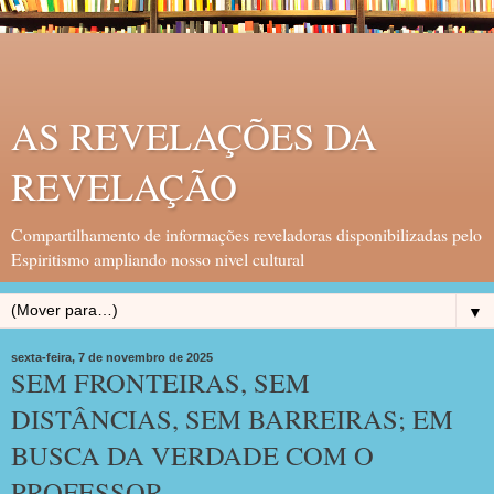
AS REVELAÇÕES DA
REVELAÇÃO
Compartilhamento de informações reveladoras disponibilizadas pelo
Espiritismo ampliando nosso nivel cultural
▼
sexta-feira, 7 de novembro de 2025
SEM FRONTEIRAS, SEM
DISTÂNCIAS, SEM BARREIRAS; EM
BUSCA DA VERDADE COM O
PROFESSOR